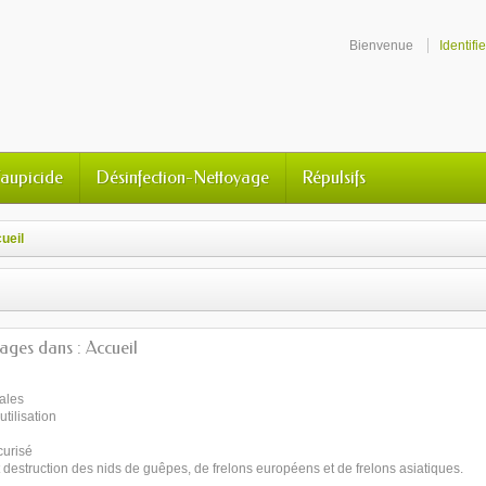
Bienvenue
Identifi
Taupicide
Désinfection-Nettoyage
Répulsifs
ueil
pages dans : Accueil
ales
utilisation
curisé
 destruction des nids de guêpes, de frelons européens et de frelons asiatiques.