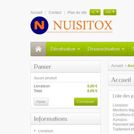
Accueil
Contact
Plan du site
€
FR
Dératisation
Désinsectisation
Panier
Accueil
>
Acc
Aucun produit
Accueil
Livraison
0,00 €
Total
0,00 €
Liste des 
Panier
Commander
Livraison
Mentions lég
Conditions d'
Informations
A propos
Paiement sé
Traitement et
Livraison