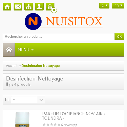
€
FR
0
MENU
Accueil
>
Désinfection-Nettoyage
Désinfection-Nettoyage
Il y a 4 produits.
Tri :
--
PARFUM D’AMBIANCE NOV’ AIR «
TOUNDRA »
0 review(s)