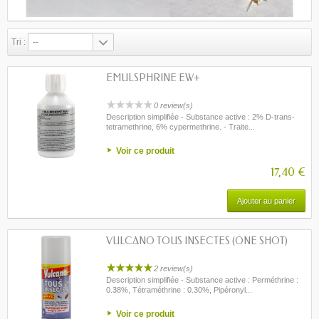
Tri :
--
EMULSPHRINE EW+
0 review(s)
Description simplifiée - Substance active : 2% D-trans-
tetramethrine, 6% cypermethrine. - Traite...
Voir ce produit
17,40 €
Ajouter au panier
VULCANO TOUS INSECTES (ONE SHOT)
2 review(s)
Description simplifiée - Substance active : Perméthrine :
0.38%, Tétraméthrine : 0.30%, Pipéronyl...
Voir ce produit