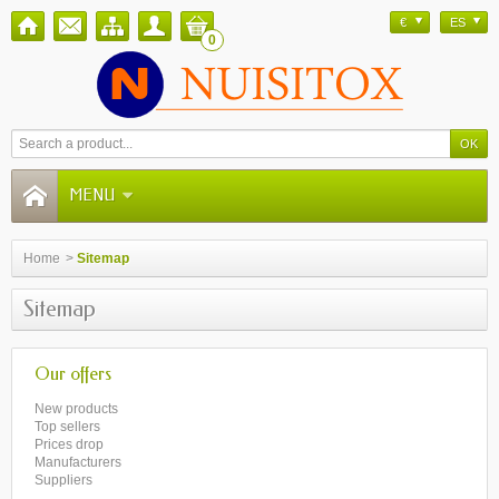
€
ES
0
MENU
Home
>
Sitemap
Sitemap
Our offers
New products
Top sellers
Prices drop
Manufacturers
Suppliers