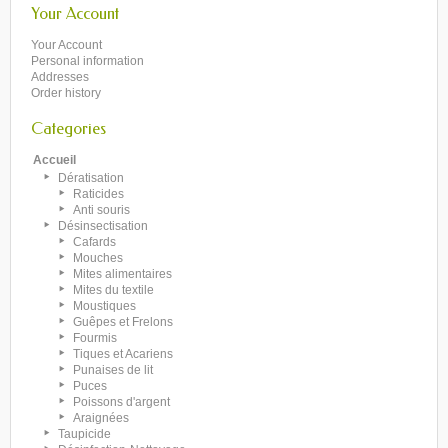
Your Account
Your Account
Personal information
Addresses
Order history
Categories
Accueil
Dératisation
Raticides
Anti souris
Désinsectisation
Cafards
Mouches
Mites alimentaires
Mites du textile
Moustiques
Guêpes et Frelons
Fourmis
Tiques et Acariens
Punaises de lit
Puces
Poissons d'argent
Araignées
Taupicide