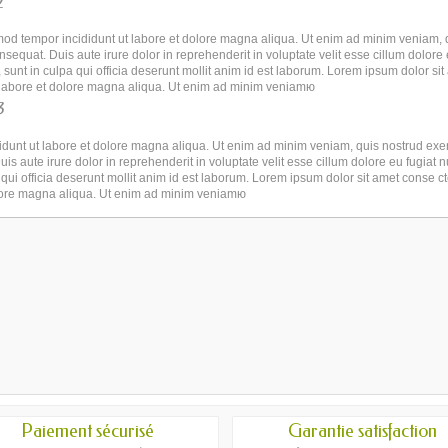
2
d tempor incididunt ut labore et dolore magna aliqua. Ut enim ad minim veniam, qui
quat. Duis aute irure dolor in reprehenderit in voluptate velit esse cillum dolore e
 sunt in culpa qui officia deserunt mollit anim id est laborum. Lorem ipsum dolor si
t labore et dolore magna aliqua. Ut enim ad minim veniamю
3
idunt ut labore et dolore magna aliqua. Ut enim ad minim veniam, quis nostrud exer
is aute irure dolor in reprehenderit in voluptate velit esse cillum dolore eu fugiat 
 qui officia deserunt mollit anim id est laborum. Lorem ipsum dolor sit amet conse ct
lore magna aliqua. Ut enim ad minim veniamю
Paiement sécurisé
Garantie satisfaction