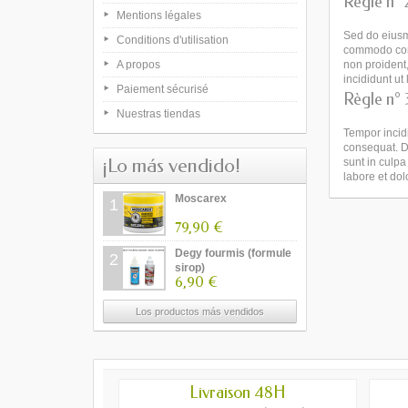
Règle n° 
Mentions légales
Sed do eiusmo
Conditions d'utilisation
commodo conse
A propos
non proident,
incididunt u
Paiement sécurisé
Règle n° 
Nuestras tiendas
Tempor incid
consequat. Du
¡Lo más vendido!
sunt in culpa
labore et do
Moscarex
1
79,90 €
Degy fourmis (formule
2
sirop)
6,90 €
Los productos más vendidos
Livraison 48H