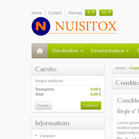
Home
Contact
Sitemap
€
ES
Dératisation
Désinsectisation
Carrito:
Home
>
Condi
Ningún producto
Conditio
Transporte
0,00 €
Total
0,00 €
Conditio
Carrito:
Confirmar
Règle n° 
Informations
Lorem ipsum 
nostrud exerc
fugiat nulla 
Livraison