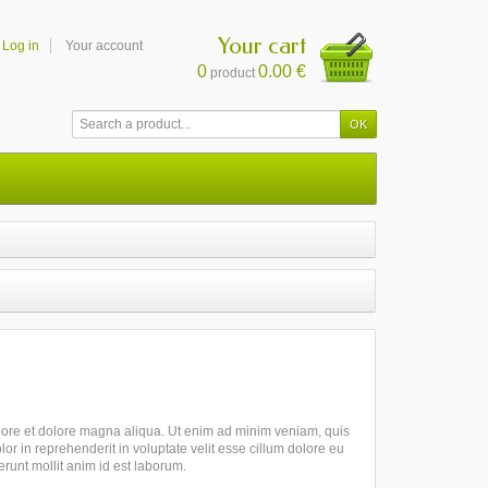
Your cart
Log in
Your account
0
0.00 €
product
abore et dolore magna aliqua. Ut enim ad minim veniam, quis
or in reprehenderit in voluptate velit esse cillum dolore eu
serunt mollit anim id est laborum.