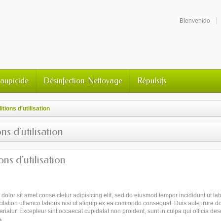
Bienvenido
Taupicide
Désinfection-Nettoyage
Répulsifs
tions d'utilisation
ns d'utilisation
ns d'utilisation
1
dolor sit amet conse ctetur adipisicing elit, sed do eiusmod tempor incididunt ut l
itation ullamco laboris nisi ut aliquip ex ea commodo consequat. Duis aute irure dol
pariatur. Excepteur sint occaecat cupidatat non proident, sunt in culpa qui officia de