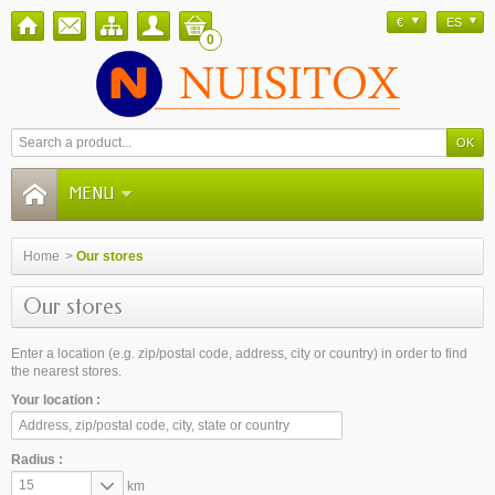
€
ES
0
MENU
Home
>
Our stores
Our stores
Enter a location (e.g. zip/postal code, address, city or country) in order to find
the nearest stores.
Your location :
Radius :
15
km