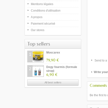
Mentions légales
Conditions d'utilisation
A propos
Paiement sécurisé
Our stores
Top sellers
Moscarex
1
79,90 €
Send to a 
Degy fourmis (formule
2
sirop)
Write you
6,90 €
All best sellers
Comments
Be the first to