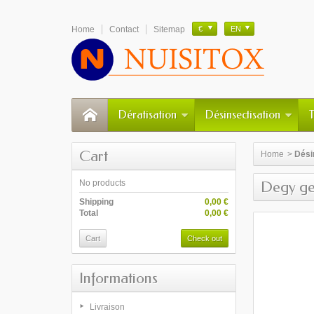
Home
Contact
Sitemap
€
EN
Dératisation
Désinsectisation
Cart
Home
>
Dési
No products
Degy ge
Shipping
0,00 €
Total
0,00 €
Cart
Check out
Informations
Livraison