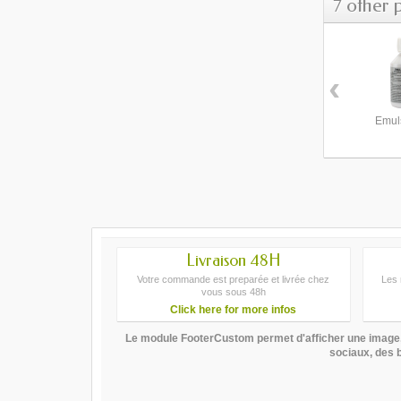
7 other 
‹
Emul
Livraison 48H
Votre commande est preparée et livrée chez
Les 
vous sous 48h
Click here for more infos
Le module FooterCustom permet d'afficher une image, l
sociaux, des b