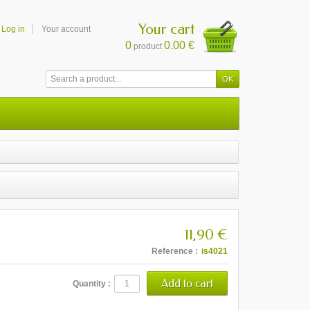
Your cart
Log in
Your account
0
0.00 €
product
11,90 €
Reference :
is4021
Quantity :