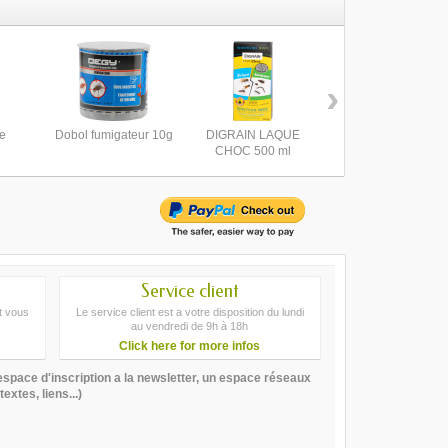
›
e
Dobol fumigateur 10g
DIGRAIN LAQUE
KIT ANTI CAFARDS
CHOC 500 ml
COMPLET
Service client
at vous
Le service client est a votre disposition du lundi
au vendredi de 9h à 18h
Click here for more infos
space d'inscription a la newsletter, un espace réseaux
xtes, liens...)