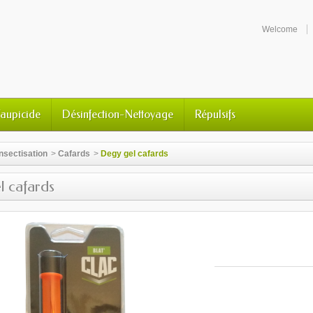
Welcome
Taupicide
Désinfection-Nettoyage
Répulsifs
nsectisation
>
Cafards
>
Degy gel cafards
l cafards