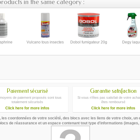
products in the same category :
sphrine
Vulcano tous insectes
Dobol fumigateur 20g
Degy laqu
Paiement sécurisé
Garantie satisfaction
moyens de paiement proposés sont tous
Si vous n'êtes pas satisfait de votre ach
totalement sécurisés
êtes remboursé
Click here for more infos
Click here for more infos
es coordonnées de votre société, des blocs avec les liens de votre choix, un e
locs de réassurance et un espace contenant tout type d'informations (images, te