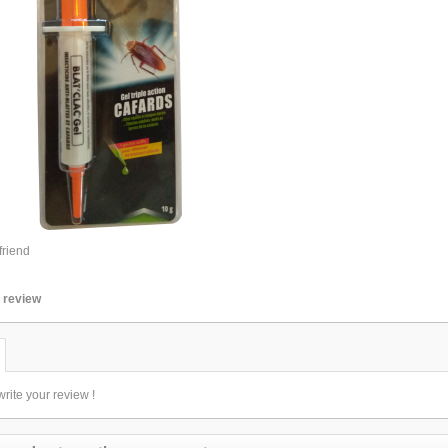
friend
r review
 write your review !