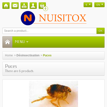
€
EN
0
MENU
Home
>
Désinsectisation
>
Puces
Puces
There are 6 products.