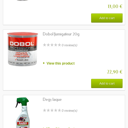
13,00 €
Add to cart
Dobol fumigateur 20g
0 review(s)
View this product
22,90 €
Add to cart
Degy laque
0 review(s)