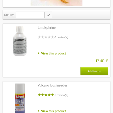
Sort by :
--
Emulsphrine
0 review(s)
View this product
17,40 €
Add to cart
Vulcano tous insectes
2 review(s)
View this product